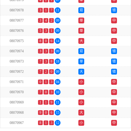
08070979
4
2
1
07
单
中
08070978
3
1
7
11
双
错
08070977
3
4
2
09
单
中
08070976
5
3
1
09
单
中
08070975
8
0
6
14
大
中
08070974
3
3
3
09
双
错
08070973
7
3
8
18
单
错
08070972
7
2
0
09
大
错
08070971
0
1
3
04
小
中
08070970
7
0
3
10
小
中
08070969
1
1
9
11
小
中
08070968
9
0
6
15
大
中
08070967
8
1
3
12
小
中