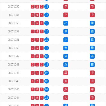
08071055
6
2
5
13
单
中
08071054
8
0
5
13
小
中
08071053
9
6
1
16
小
错
08071052
4
4
8
16
单
错
08071051
7
7
6
20
小
错
08071050
2
5
3
10
大
错
08071049
2
6
0
08
单
错
08071048
6
1
6
13
双
错
08071047
0
1
6
07
单
中
08071046
1
7
0
08
双
中
08071045
1
0
1
02
双
中
08071044
8
9
4
21
大
中