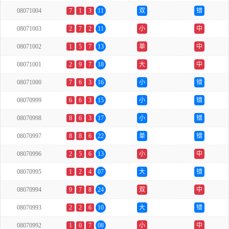
08071004
7
1
3
11
双
错
08071003
2
7
2
11
小
中
08071002
1
5
7
13
单
中
08071001
2
9
7
18
大
中
08071000
7
6
3
16
小
错
08070999
6
6
3
15
小
错
08070998
8
6
3
17
小
错
08070997
8
8
6
22
单
错
08070996
2
5
6
13
小
中
08070995
1
2
4
07
大
错
08070994
9
7
8
24
双
中
08070993
2
2
6
10
大
错
08070992
1
0
7
08
小
中