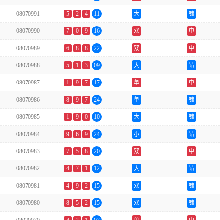
08070991
5
2
4
11
大
错
08070990
7
0
9
16
双
中
08070989
6
8
8
22
双
中
08070988
5
1
3
09
大
错
08070987
1
9
7
17
单
中
08070986
8
9
7
24
单
错
08070985
1
9
0
10
大
错
08070984
9
6
9
24
小
错
08070983
7
5
8
20
双
中
08070982
4
7
1
12
大
错
08070981
4
9
2
15
双
错
08070980
8
5
2
15
双
错