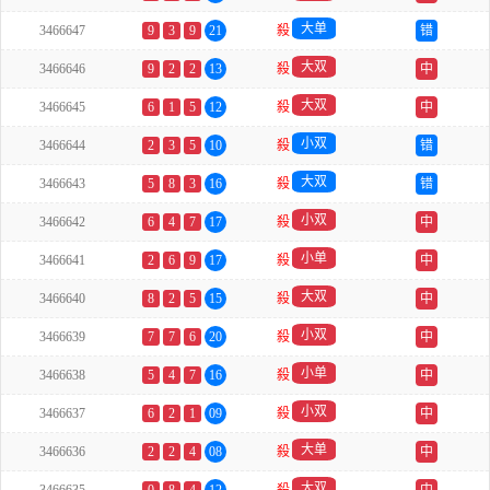
大单
3466647
9
3
9
21
殺
错
大双
3466646
9
2
2
13
殺
中
大双
3466645
6
1
5
12
殺
中
小双
3466644
2
3
5
10
殺
错
大双
3466643
5
8
3
16
殺
错
小双
3466642
6
4
7
17
殺
中
小单
3466641
2
6
9
17
殺
中
大双
3466640
8
2
5
15
殺
中
小双
3466639
7
7
6
20
殺
中
小单
3466638
5
4
7
16
殺
中
小双
3466637
6
2
1
09
殺
中
大单
3466636
2
2
4
08
殺
中
大双