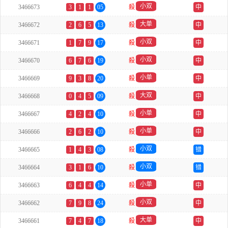
小双
3466673
3
1
1
05
殺
中
大单
3466672
2
6
5
13
殺
中
小双
3466671
1
7
9
17
殺
中
小双
3466670
6
7
6
19
殺
中
小单
3466669
9
3
8
20
殺
中
大双
3466668
0
4
5
09
殺
中
小单
3466667
4
2
4
10
殺
中
小单
3466666
2
6
2
10
殺
中
小双
3466665
1
4
3
08
殺
错
小双
3466664
3
1
6
10
殺
错
小单
3466663
6
4
4
14
殺
中
小双
3466662
7
9
8
24
殺
中
大单
3466661
7
4
7
18
殺
中