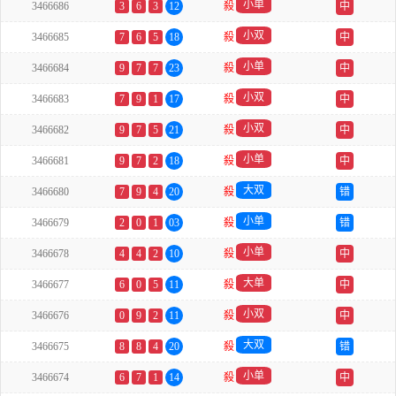
小单
3466686
3
6
3
12
殺
中
小双
3466685
7
6
5
18
殺
中
小单
3466684
9
7
7
23
殺
中
小双
3466683
7
9
1
17
殺
中
小双
3466682
9
7
5
21
殺
中
小单
3466681
9
7
2
18
殺
中
大双
3466680
7
9
4
20
殺
错
小单
3466679
2
0
1
03
殺
错
小单
3466678
4
4
2
10
殺
中
大单
3466677
6
0
5
11
殺
中
小双
3466676
0
9
2
11
殺
中
大双
3466675
8
8
4
20
殺
错
小单
3466674
6
7
1
14
殺
中