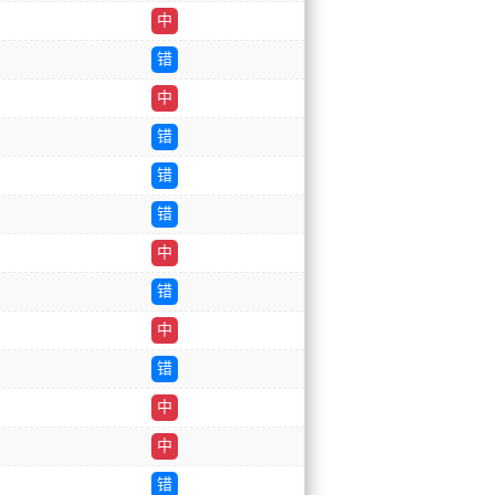
中
错
中
错
错
错
中
错
中
错
中
中
错