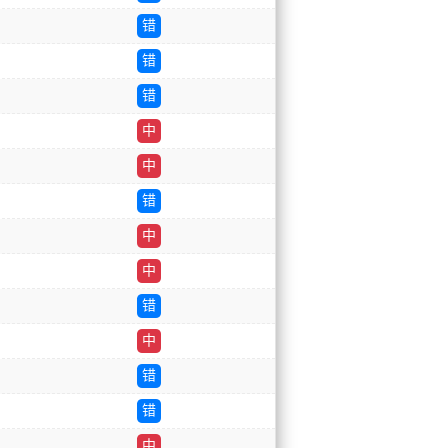
错
错
错
中
中
错
中
中
错
中
错
错
中