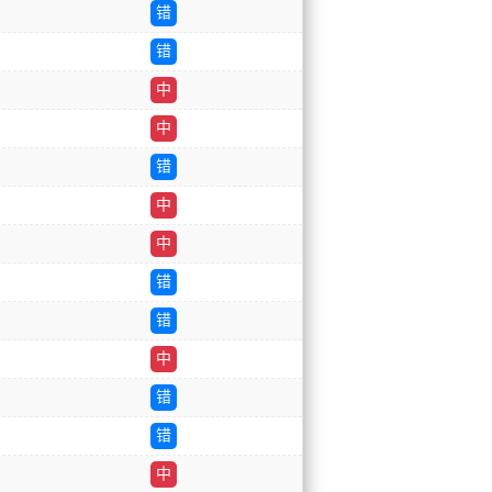
错
错
中
中
错
中
中
错
错
中
错
错
中