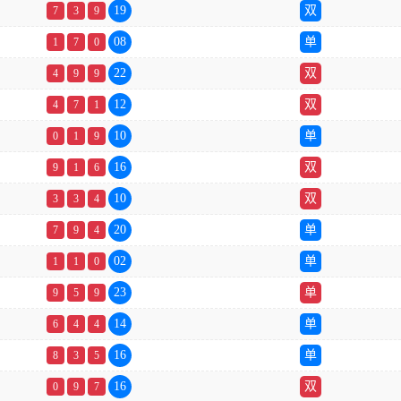
19
双
7
3
9
08
单
1
7
0
22
双
4
9
9
12
双
4
7
1
10
单
0
1
9
16
双
9
1
6
10
双
3
3
4
20
单
7
9
4
02
单
1
1
0
23
单
9
5
9
14
单
6
4
4
16
单
8
3
5
16
双
0
9
7