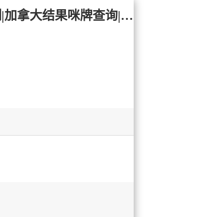
永久地址-28YC.com 加拿大28-开奖|历史结果|加拿大28刮奖预测|加拿大结果咪牌查询|加拿大PC历史走势|加拿大PC28大神预测