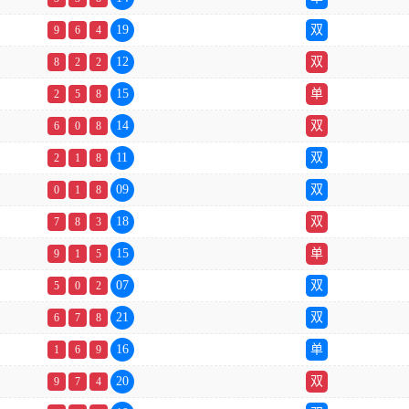
19
双
9
6
4
12
双
8
2
2
15
单
2
5
8
14
双
6
0
8
11
双
2
1
8
09
双
0
1
8
18
双
7
8
3
15
单
9
1
5
07
双
5
0
2
21
双
6
7
8
16
单
1
6
9
20
双
9
7
4