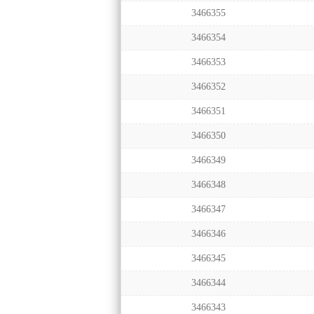
3466355
3466354
3466353
3466352
3466351
3466350
3466349
3466348
3466347
3466346
3466345
3466344
3466343