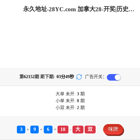
永久地址-28YC.com 加拿大28-开奖|历史结果|加拿大28刮奖预测|加拿大结果咪牌查询|加拿大PC历史走势|加拿大PC28大神预测
第
62152
期 距下期:
03
分
49
秒
广告开关：
大单
未开:
3
期
小单
未开:
8
期
小双
未开:
2
期
3
9
6
18
大
双
咪牌
+
+
=
-