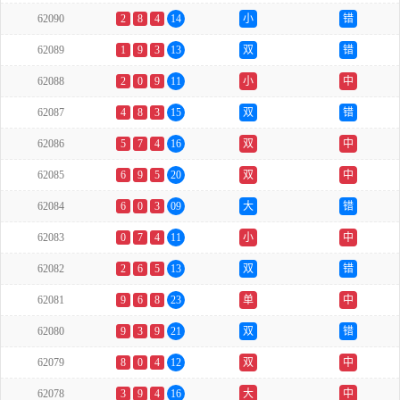
62090
2
8
4
14
小
错
62089
1
9
3
13
双
错
62088
2
0
9
11
小
中
62087
4
8
3
15
双
错
62086
5
7
4
16
双
中
62085
6
9
5
20
双
中
62084
6
0
3
09
大
错
62083
0
7
4
11
小
中
62082
2
6
5
13
双
错
62081
9
6
8
23
单
中
62080
9
3
9
21
双
错
62079
8
0
4
12
双
中
62078
3
9
4
16
大
中