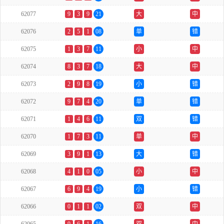
62077
9
3
9
21
大
中
62076
2
5
1
08
单
错
62075
1
3
7
11
小
中
62074
8
3
7
18
大
中
62073
2
9
8
19
小
错
62072
9
7
4
20
单
错
62071
1
4
6
11
双
错
62070
1
7
3
11
单
中
62069
3
9
1
13
大
错
62068
4
1
0
05
小
中
62067
6
9
4
19
小
错
62066
0
1
1
02
双
中