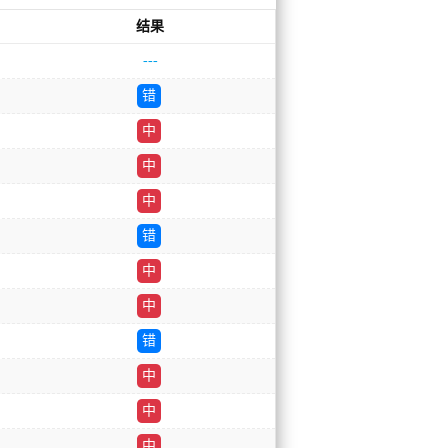
结果
---
错
中
中
中
错
中
中
错
中
中
中