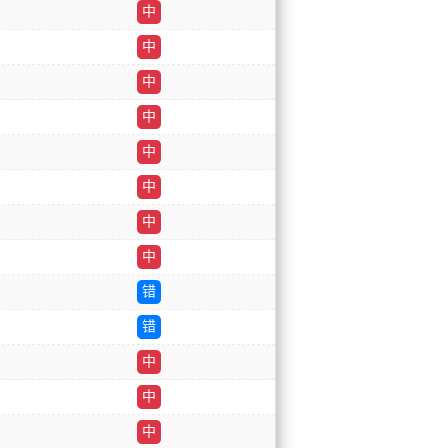
中
中
中
中
中
中
中
中
错
错
中
中
中