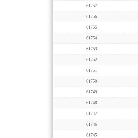
61757
61756
61755
61754
61753
61752
61751
61750
61749
61748
61747
61746
61745