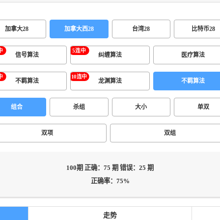
加拿大28
加拿大西28
台湾28
比特币28
信号算法
纠缠算法
医疗算法
不羁算法
龙渊算法
不羁算法
组合
杀组
大小
单双
双项
双组
100期 正确：75 期 错误：25 期
正确率：75%
走势