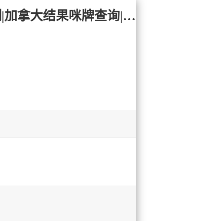
永久地址-28YC.com 加拿大28-开奖|历史结果|加拿大28刮奖预测|加拿大结果咪牌查询|加拿大PC历史走势|加拿大PC28大神预测