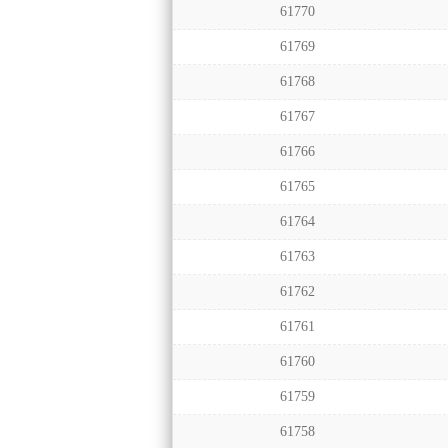
61770
61769
61768
61767
61766
61765
61764
61763
61762
61761
61760
61759
61758