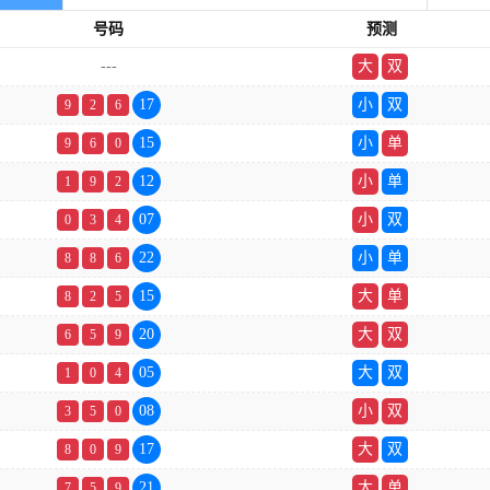
号码
预测
---
大
双
17
小
双
9
2
6
15
小
单
9
6
0
12
小
单
1
9
2
07
小
双
0
3
4
22
小
单
8
8
6
15
大
单
8
2
5
20
大
双
6
5
9
05
大
双
1
0
4
08
小
双
3
5
0
17
大
双
8
0
9
21
大
单
7
5
9