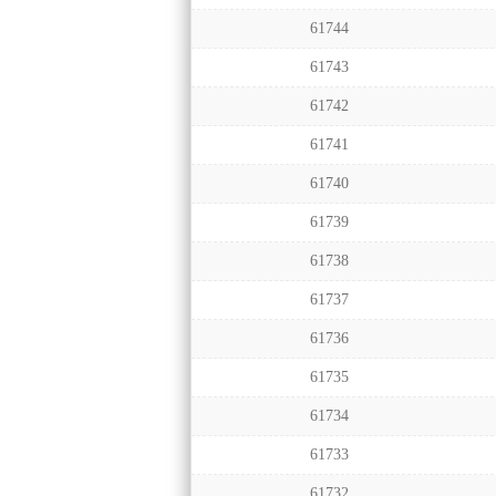
61744
61743
61742
61741
61740
61739
61738
61737
61736
61735
61734
61733
61732