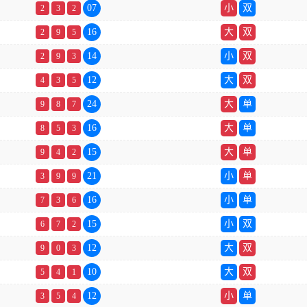
07
小
双
2
3
2
16
大
双
2
9
5
14
小
双
2
9
3
12
大
双
4
3
5
24
大
单
9
8
7
16
大
单
8
5
3
15
大
单
9
4
2
21
小
单
3
9
9
16
小
单
7
3
6
15
小
双
6
7
2
12
大
双
9
0
3
10
大
双
5
4
1
12
小
单
3
5
4