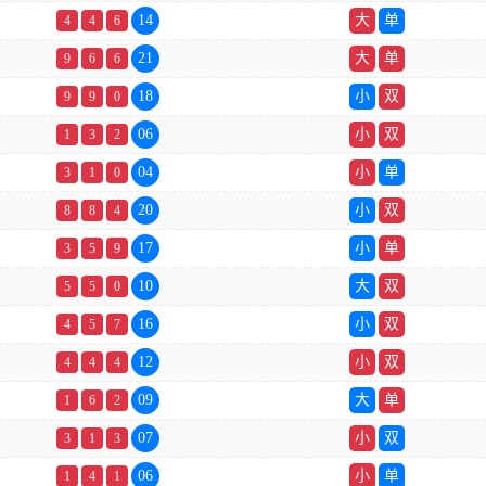
14
大
单
4
4
6
21
大
单
9
6
6
18
小
双
9
9
0
06
小
双
1
3
2
04
小
单
3
1
0
20
小
双
8
8
4
17
小
单
3
5
9
10
大
双
5
5
0
16
小
双
4
5
7
12
小
双
4
4
4
09
大
单
1
6
2
07
小
双
3
1
3
06
小
单
1
4
1