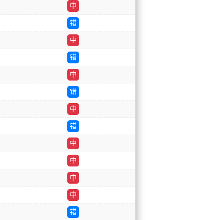
中
错
中
错
中
错
中
错
中
中
中
中
错