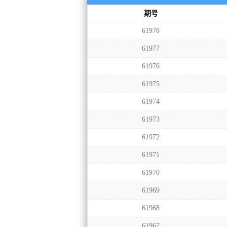
期号
61978
61977
61976
61975
61974
61973
61972
61971
61970
61969
61968
61967