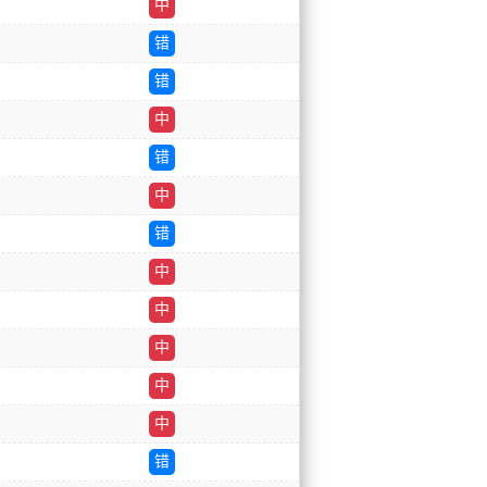
中
错
错
中
错
中
错
中
中
中
中
中
错