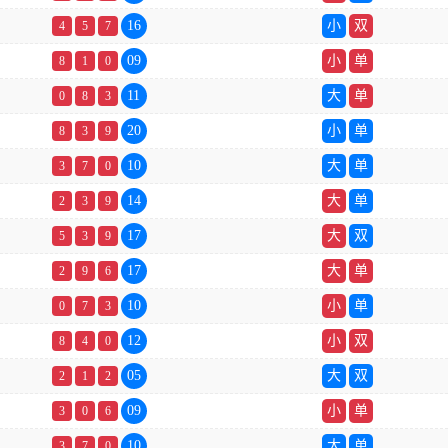
16
小
双
4
5
7
09
小
单
8
1
0
11
大
单
0
8
3
20
小
单
8
3
9
10
大
单
3
7
0
14
大
单
2
3
9
17
大
双
5
3
9
17
大
单
2
9
6
10
小
单
0
7
3
12
小
双
8
4
0
05
大
双
2
1
2
09
小
单
3
0
6
10
大
单
3
7
0