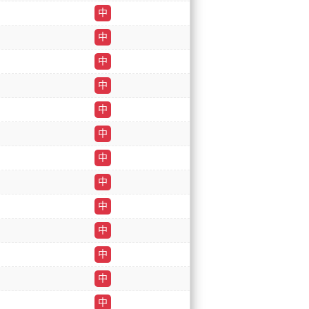
中
中
中
中
中
中
中
中
中
中
中
中
中