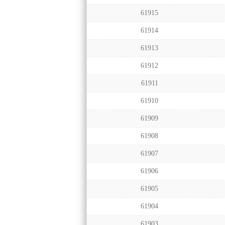
61915
61914
61913
61912
61911
61910
61909
61908
61907
61906
61905
61904
61903