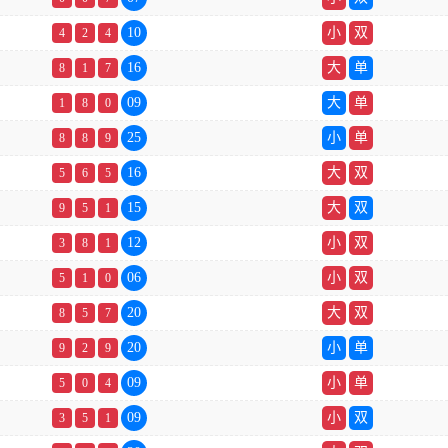
10
小
双
4
2
4
16
大
单
8
1
7
09
大
单
1
8
0
25
小
单
8
8
9
16
大
双
5
6
5
15
大
双
9
5
1
12
小
双
3
8
1
06
小
双
5
1
0
20
大
双
8
5
7
20
小
单
9
2
9
09
小
单
5
0
4
09
小
双
3
5
1