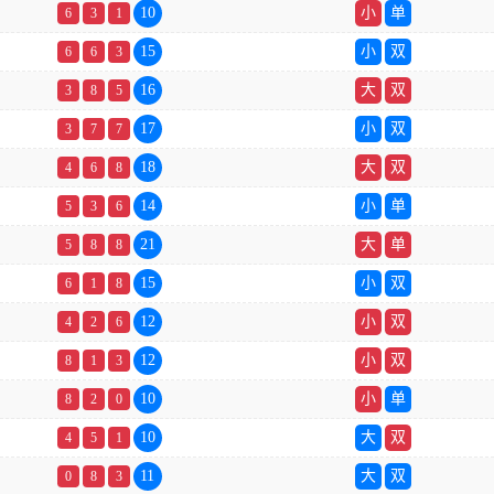
10
小
单
6
3
1
15
小
双
6
6
3
16
大
双
3
8
5
17
小
双
3
7
7
18
大
双
4
6
8
14
小
单
5
3
6
21
大
单
5
8
8
15
小
双
6
1
8
12
小
双
4
2
6
12
小
双
8
1
3
10
小
单
8
2
0
10
大
双
4
5
1
11
大
双
0
8
3