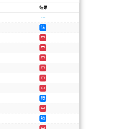
结果
---
错
中
中
中
中
中
中
错
中
错
中