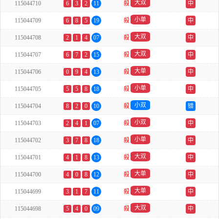
大双
115044710
6
3
2
11
殺
中
小单
115044709
6
8
5
19
殺
中
大双
115044708
2
1
4
07
殺
中
大双
115044707
6
7
2
15
殺
中
大单
115044706
0
9
4
13
殺
中
小单
115044705
5
5
8
18
殺
中
小双
115044704
8
2
0
10
殺
错
小双
115044703
2
4
1
07
殺
中
小单
115044702
3
7
8
18
殺
中
大双
115044701
4
1
8
13
殺
中
大单
115044700
4
0
8
12
殺
中
大单
115044699
3
1
7
11
殺
中
大双
115044698
5
4
0
09
殺
中