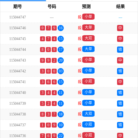
期号
号码
预测
结果
小单
115044747
---
殺
---
大单
115044746
0
7
9
16
殺
中
大双
115044745
4
7
4
15
殺
中
大单
115044744
8
0
9
17
殺
错
小单
115044743
9
9
2
20
殺
中
小单
115044742
3
0
0
03
殺
错
小双
115044741
3
6
6
15
殺
中
小单
115044740
3
4
4
11
殺
错
小单
115044739
5
2
4
11
殺
错
大双
115044738
8
3
7
18
殺
错
小双
115044737
1
0
9
10
殺
错
小双
115044736
7
6
9
22
殺
中