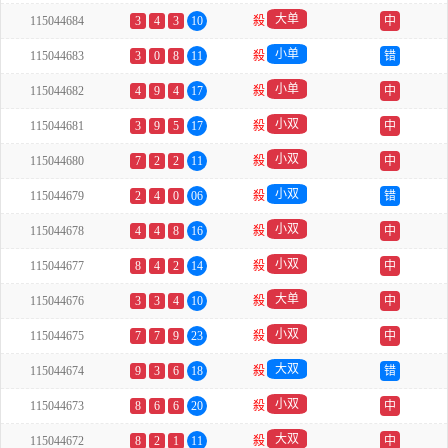
大单
115044684
3
4
3
10
殺
中
小单
115044683
3
0
8
11
殺
错
小单
115044682
4
9
4
17
殺
中
小双
115044681
3
9
5
17
殺
中
小双
115044680
7
2
2
11
殺
中
小双
115044679
2
4
0
06
殺
错
小双
115044678
4
4
8
16
殺
中
小双
115044677
8
4
2
14
殺
中
大单
115044676
3
3
4
10
殺
中
小双
115044675
7
7
9
23
殺
中
大双
115044674
9
3
6
18
殺
错
小双
115044673
8
6
6
20
殺
中
大双
115044672
8
2
1
11
殺
中