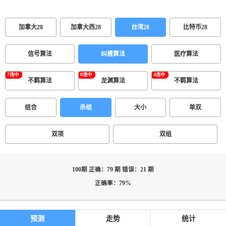
加拿大28
加拿大西28
台湾28
比特币28
信号算法
纠缠算法
医疗算法
不羁算法
龙渊算法
不羁算法
组合
杀组
大小
单双
双项
双组
100期 正确：79 期 错误：21 期
正确率：79%
预测
走势
统计