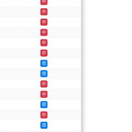
中
中
中
中
中
中
错
错
中
中
错
中
错