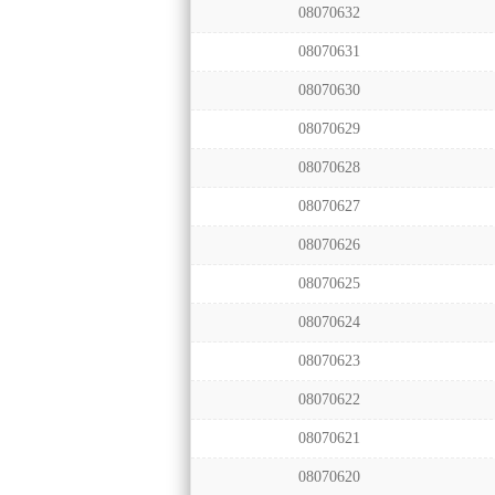
08070632
08070631
08070630
08070629
08070628
08070627
08070626
08070625
08070624
08070623
08070622
08070621
08070620