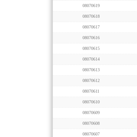
08070619
08070618
08070617
08070616
08070615
08070614
08070613
08070612
08070611
08070610
08070609
08070608
08070607