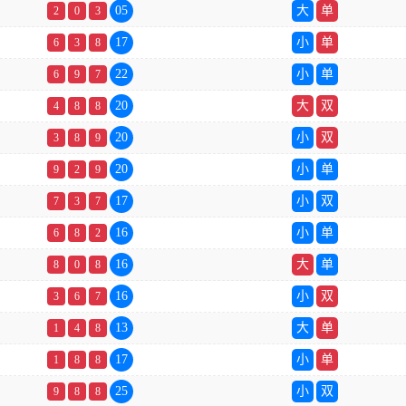
05
大
单
2
0
3
17
小
单
6
3
8
22
小
单
6
9
7
20
大
双
4
8
8
20
小
双
3
8
9
20
小
单
9
2
9
17
小
双
7
3
7
16
小
单
6
8
2
16
大
单
8
0
8
16
小
双
3
6
7
13
大
单
1
4
8
17
小
单
1
8
8
25
小
双
9
8
8