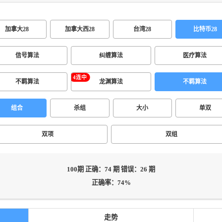
加拿大28
加拿大西28
台湾28
比特币28
信号算法
纠缠算法
医疗算法
不羁算法
龙渊算法
不羁算法
组合
杀组
大小
单双
双项
双组
100期 正确：74 期 错误：26 期
正确率：74%
走势