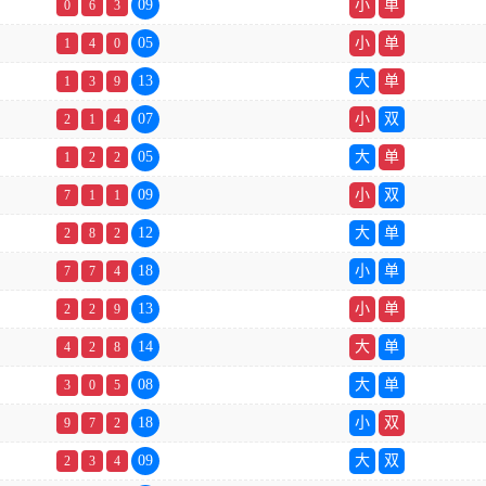
09
小
单
0
6
3
05
小
单
1
4
0
13
大
单
1
3
9
07
小
双
2
1
4
05
大
单
1
2
2
09
小
双
7
1
1
12
大
单
2
8
2
18
小
单
7
7
4
13
小
单
2
2
9
14
大
单
4
2
8
08
大
单
3
0
5
18
小
双
9
7
2
09
大
双
2
3
4