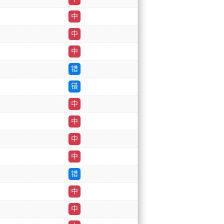
中
中
中
错
错
中
中
中
中
错
中
中