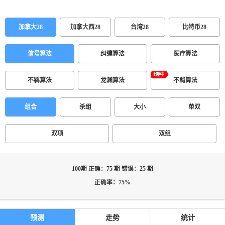
加拿大28
加拿大西28
台湾28
比特币28
信号算法
纠缠算法
医疗算法
不羁算法
龙渊算法
不羁算法
组合
杀组
大小
单双
双项
双组
100期 正确：75 期 错误：25 期
正确率：75%
预测
走势
统计