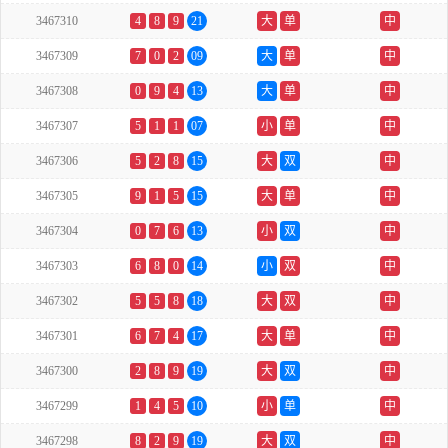
3467310
4
8
9
21
大
单
中
3467309
7
0
2
09
大
单
中
3467308
0
9
4
13
大
单
中
3467307
5
1
1
07
小
单
中
3467306
5
2
8
15
大
双
中
3467305
9
1
5
15
大
单
中
3467304
0
7
6
13
小
双
中
3467303
6
8
0
14
小
双
中
3467302
5
5
8
18
大
双
中
3467301
6
7
4
17
大
单
中
3467300
2
8
9
19
大
双
中
3467299
1
4
5
10
小
单
中
3467298
8
2
9
19
大
双
中