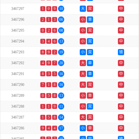
3467297
1
0
9
10
大
双
中
3467296
2
1
3
06
小
单
中
3467295
0
2
6
08
小
双
中
3467294
3
4
6
13
小
双
中
3467293
8
9
2
19
小
双
错
3467292
4
9
7
20
大
单
中
3467291
8
3
5
16
大
单
中
3467290
7
1
8
16
大
双
中
3467289
0
5
8
13
小
单
中
3467288
1
1
9
11
小
双
中
3467287
1
5
8
14
大
双
中
3467286
9
4
4
17
小
单
中