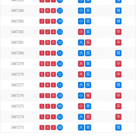
3467285
5
7
7
19
小
双
错
3467284
9
6
8
23
小
双
错
3467283
3
7
9
19
小
双
错
3467282
7
2
4
13
小
双
中
3467281
2
8
0
10
大
双
中
3467280
5
1
5
11
大
双
错
3467279
6
6
2
14
大
单
中
3467278
6
9
6
21
大
双
中
3467277
1
8
2
11
大
双
错
3467276
7
3
9
19
小
单
中
3467275
5
1
2
08
小
单
中
3467274
1
0
1
02
大
双
中
3467273
1
4
3
08
大
单
错