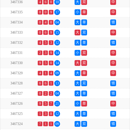
3467336
4
6
0
10
大
双
中
3467335
8
0
9
17
小
单
中
3467334
0
4
0
04
大
单
错
3467333
0
6
9
15
大
双
中
3467332
4
5
3
12
大
单
错
3467331
2
3
9
14
小
双
中
3467330
9
5
0
14
大
双
中
3467329
4
1
4
09
大
单
中
3467328
6
6
1
13
大
双
错
3467327
0
2
2
04
大
单
错
3467326
9
5
7
21
小
单
中
3467325
1
3
8
12
大
单
错
3467324
7
1
1
09
大
双
错