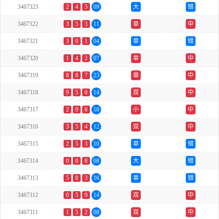
3467323
2
4
3
09
大
错
3467322
3
5
3
11
单
中
3467321
3
0
1
04
单
错
3467320
1
4
2
07
单
中
3467319
8
8
7
23
单
中
3467318
9
5
0
14
双
中
3467317
2
0
8
10
小
中
3467316
3
5
4
12
双
中
3467315
2
5
3
10
单
错
3467314
0
0
8
08
大
错
3467313
5
8
3
16
单
错
3467312
0
5
9
14
双
中
3467311
1
5
2
08
双
中