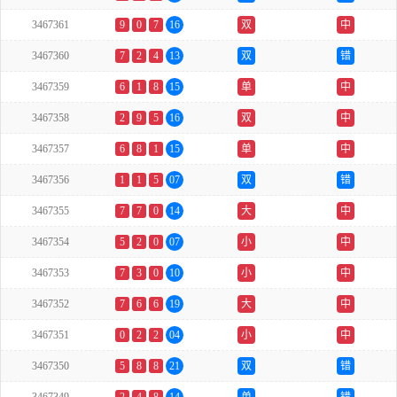
3467361
9
0
7
16
双
中
3467360
7
2
4
13
双
错
3467359
6
1
8
15
单
中
3467358
2
9
5
16
双
中
3467357
6
8
1
15
单
中
3467356
1
1
5
07
双
错
3467355
7
7
0
14
大
中
3467354
5
2
0
07
小
中
3467353
7
3
0
10
小
中
3467352
7
6
6
19
大
中
3467351
0
2
2
04
小
中
3467350
5
8
8
21
双
错