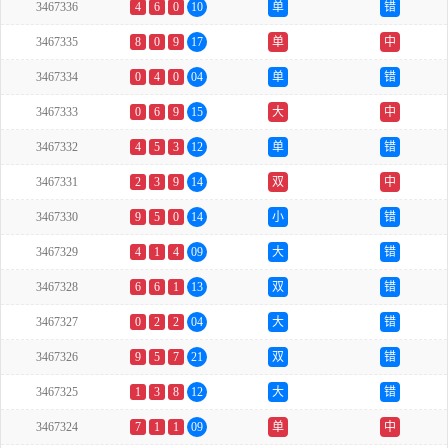
3467336
4
6
0
10
单
错
3467335
8
0
9
17
单
中
3467334
0
4
0
04
单
错
3467333
0
6
9
15
大
中
3467332
4
5
3
12
单
错
3467331
2
3
9
14
双
中
3467330
9
5
0
14
小
错
3467329
4
1
4
09
大
错
3467328
6
6
1
13
双
错
3467327
0
2
2
04
大
错
3467326
9
5
7
21
双
错
3467325
1
3
8
12
大
错
3467324
7
1
1
09
单
中