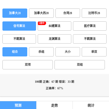
加拿大28
加拿大西28
台湾28
比特币28
信号算法
纠缠算法
医疗算法
不羁算法
龙渊算法
不羁算法
组合
杀组
大小
单双
双项
双组
100期 正确：67 期 错误：33 期
正确率：67%
预测
走势
统计