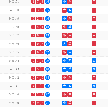
3466151
1
7
8
16
小
双
中
3466150
5
3
7
15
大
双
中
3466149
6
2
8
16
小
双
中
3466148
2
5
1
08
小
单
中
3466147
9
0
0
09
小
单
中
3466146
2
0
5
07
大
单
中
3466145
3
0
9
12
小
单
中
3466144
9
7
3
19
小
双
错
3466143
0
5
3
08
大
单
错
3466142
0
4
0
04
小
双
中
3466141
4
1
8
13
大
双
错
3466140
3
2
2
07
小
单
中
3466139
5
9
7
21
小
单
中