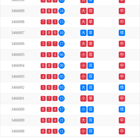
3466100
3
9
3
15
大
双
中
3466099
8
8
8
24
大
双
中
3466098
7
5
3
15
大
单
中
3466097
1
0
9
10
大
单
错
3466096
3
7
7
17
大
单
中
3466095
1
1
4
06
小
双
中
3466094
0
8
1
09
小
双
中
3466093
4
1
0
05
小
双
中
3466092
1
0
2
03
大
双
错
3466091
5
7
1
13
小
单
中
3466090
8
5
4
17
小
双
错
3466089
8
9
4
21
大
双
中
3466088
6
4
1
11
小
双
中