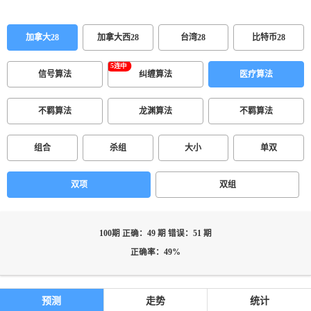
加拿大28
加拿大西28
台湾28
比特币28
信号算法
纠缠算法
医疗算法
不羁算法
龙渊算法
不羁算法
组合
杀组
大小
单双
双项
双组
100期 正确：49 期 错误：51 期
正确率：49%
预测
走势
统计