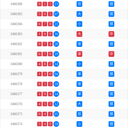
3466386
9
1
5
15
双
错
3466385
5
0
2
07
大
错
3466384
6
7
8
21
小
错
3466383
1
6
9
16
大
中
3466382
9
7
4
20
单
错
3466381
6
7
6
19
单
中
3466380
4
8
2
14
小
错
3466379
1
3
0
04
单
错
3466378
8
5
5
18
单
错
3466377
1
9
4
14
单
错
3466376
4
5
3
12
大
错
3466375
0
4
1
05
双
错
3466374
5
4
9
18
小
错