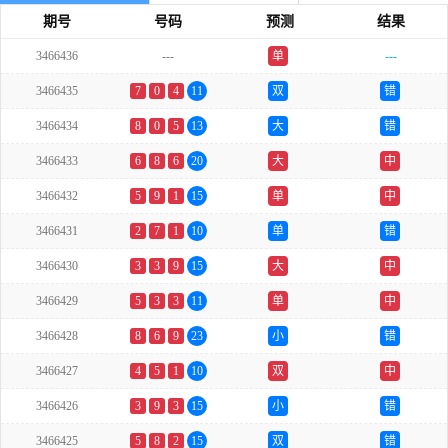
期号
号码
预测
结果
3466436
---
单
---
3466435
7
0
4
11
双
错
3466434
8
0
5
13
大
错
3466433
6
8
6
20
大
中
3466432
5
9
1
15
单
中
3466431
2
7
1
10
单
错
3466430
3
3
9
15
大
中
3466429
5
3
3
11
单
中
3466428
8
6
9
23
小
错
3466427
4
5
1
10
双
中
3466426
3
9
3
15
小
错
3466425
5
8
2
15
双
错