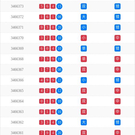
3466373
5
6
4
15
双
错
3466372
1
6
1
08
大
错
3466371
9
3
8
20
小
错
3466370
3
2
5
10
小
中
3466369
6
0
4
10
单
错
3466368
7
3
9
19
单
中
3466367
1
7
0
08
双
中
3466366
4
9
9
22
小
错
3466365
4
7
1
12
双
中
3466364
0
1
9
10
双
中
3466363
9
1
6
16
双
中
3466362
3
3
4
10
大
错
3466361
7
9
4
20
双
中