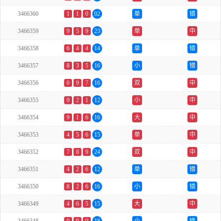
3466360
1
1
0
02
单
错
3466359
9
5
9
23
单
中
3466358
6
4
4
14
单
错
3466357
8
3
5
16
小
错
3466356
0
9
7
16
双
中
3466355
9
2
1
12
小
中
3466354
9
1
6
16
大
中
3466353
4
5
6
15
单
中
3466352
7
8
9
24
双
中
3466351
4
2
6
12
单
错
3466350
8
2
6
16
小
错
3466349
4
6
5
15
大
中