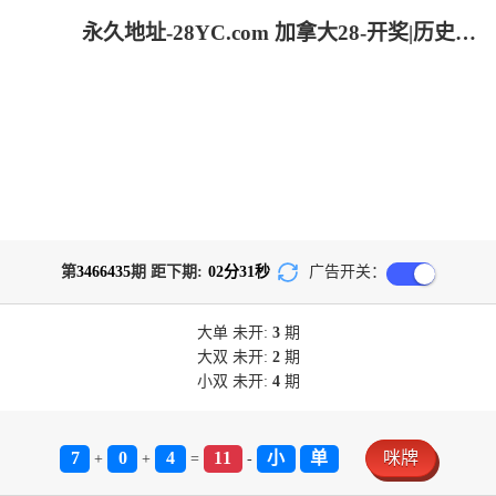
永久地址-28YC.com 加拿大28-开奖|历史结果|加拿大28刮奖预测|加拿大结果咪牌查询|加拿大PC历史走势|加拿大PC28大神预测
第
3466435
期 距下期:
02
分
31
秒
广告开关：
大单
未开:
3
期
大双
未开:
2
期
小双
未开:
4
期
7
0
4
11
小
单
咪牌
+
+
=
-