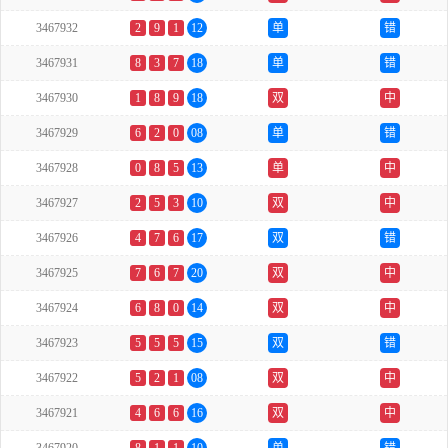
3467932
2
9
1
12
单
错
3467931
8
3
7
18
单
错
3467930
1
8
9
18
双
中
3467929
6
2
0
08
单
错
3467928
0
8
5
13
单
中
3467927
2
5
3
10
双
中
3467926
4
7
6
17
双
错
3467925
7
6
7
20
双
中
3467924
6
8
0
14
双
中
3467923
5
5
5
15
双
错
3467922
5
2
1
08
双
中
3467921
4
6
6
16
双
中