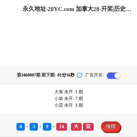
永久地址-28YC.com 加拿大28-开奖|历史结果|加拿大28刮奖预测|加拿大结果咪牌查询|加拿大PC历史走势|加拿大PC28大神预测
第
3468007
期 距下期:
01
分
16
秒
广告开关：
大单
未开:
1
期
小单
未开:
7
期
小双
未开:
3
期
0
5
9
14
大
双
咪牌
+
+
=
-