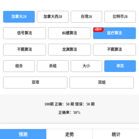
加拿大28
加拿大西28
台湾28
比特币28
信号算法
纠缠算法
医疗算法
不羁算法
龙渊算法
不羁算法
组合
杀组
大小
单双
双项
双组
100期 正确：50 期 错误：50 期
正确率：50%
预测
走势
统计