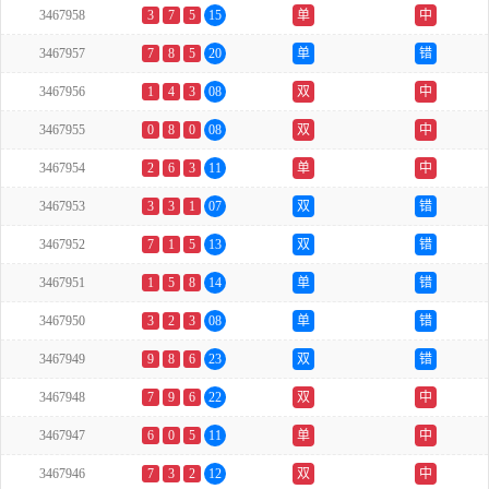
3467958
3
7
5
15
单
中
3467957
7
8
5
20
单
错
3467956
1
4
3
08
双
中
3467955
0
8
0
08
双
中
3467954
2
6
3
11
单
中
3467953
3
3
1
07
双
错
3467952
7
1
5
13
双
错
3467951
1
5
8
14
单
错
3467950
3
2
3
08
单
错
3467949
9
8
6
23
双
错
3467948
7
9
6
22
双
中
3467947
6
0
5
11
单
中
3467946
7
3
2
12
双
中