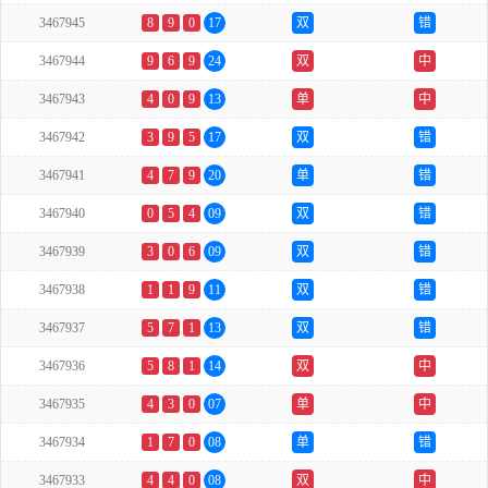
3467945
8
9
0
17
双
错
3467944
9
6
9
24
双
中
3467943
4
0
9
13
单
中
3467942
3
9
5
17
双
错
3467941
4
7
9
20
单
错
3467940
0
5
4
09
双
错
3467939
3
0
6
09
双
错
3467938
1
1
9
11
双
错
3467937
5
7
1
13
双
错
3467936
5
8
1
14
双
中
3467935
4
3
0
07
单
中
3467934
1
7
0
08
单
错
3467933
4
4
0
08
双
中