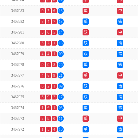
3467984
5
6
0
11
单
中
3467983
0
7
6
13
单
中
3467982
7
4
7
18
单
错
3467981
3
6
5
14
双
中
3467980
5
7
1
13
双
错
3467979
4
4
1
09
双
错
3467978
9
9
8
26
单
错
3467977
4
8
9
21
单
中
3467976
6
2
1
09
双
错
3467975
6
9
2
17
双
错
3467974
1
6
1
08
单
错
3467973
2
9
0
11
单
中
3467972
1
5
4
10
单
错