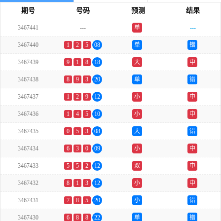
期号
号码
预测
结果
3467441
---
单
---
3467440
1
2
5
08
单
错
3467439
9
1
8
18
大
中
3467438
8
9
3
20
单
错
3467437
1
2
9
12
小
中
3467436
1
4
5
10
小
中
3467435
0
5
3
08
大
错
3467434
6
3
0
09
小
中
3467433
5
5
2
12
双
中
3467432
8
1
3
12
小
中
3467431
7
8
5
20
小
错
3467430
6
8
8
22
单
错