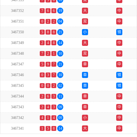
3467353
7
3
0
10
双
中
3467352
7
6
6
19
大
中
3467351
0
2
2
04
双
中
3467350
5
8
8
21
小
错
3467349
2
4
8
14
大
中
3467348
7
2
1
10
双
中
3467347
5
9
7
21
单
中
3467346
0
3
7
10
单
错
3467345
0
0
2
02
单
错
3467344
2
6
3
11
单
中
3467343
2
4
3
09
单
中
3467342
4
1
4
09
小
中
3467341
1
5
8
14
大
中