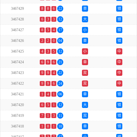
3467429
8
8
6
22
单
错
3467428
6
3
3
12
大
错
3467427
8
5
4
17
小
错
3467426
2
2
0
04
单
错
3467425
4
3
5
12
小
中
3467424
6
9
6
21
单
中
3467423
9
9
4
22
双
中
3467422
9
9
6
24
双
中
3467421
1
4
1
06
单
错
3467420
6
5
1
12
大
错
3467419
7
1
3
11
双
错
3467418
1
8
1
10
单
错