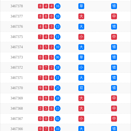
3467378
8
4
4
16
单
错
3467377
8
8
0
16
大
中
3467376
4
6
3
13
大
错
3467375
7
4
0
11
小
中
3467374
3
5
2
10
大
错
3467373
0
1
5
06
单
错
3467372
9
7
2
18
小
错
3467371
7
0
4
11
大
错
3467370
9
9
7
25
双
错
3467369
6
9
3
18
大
中
3467368
2
5
8
15
大
中
3467367
0
0
2
02
小
中
3467366
0
7
3
10
大
错