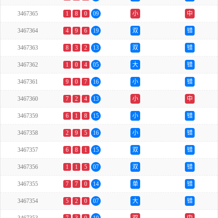
3467365
1
8
0
09
小
中
3467364
4
9
6
19
双
错
3467363
8
3
2
13
双
错
3467362
1
0
4
05
大
错
3467361
9
0
7
16
小
错
3467360
7
2
4
13
小
中
3467359
6
1
8
15
小
错
3467358
2
9
5
16
小
错
3467357
6
8
1
15
双
错
3467356
1
1
5
07
双
错
3467355
7
7
0
14
单
错
3467354
5
2
0
07
大
错