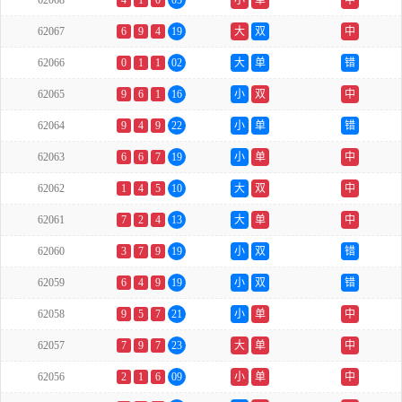
62068
4
1
0
05
小
单
中
62067
6
9
4
19
大
双
中
62066
0
1
1
02
大
单
错
62065
9
6
1
16
小
双
中
62064
9
4
9
22
小
单
错
62063
6
6
7
19
小
单
中
62062
1
4
5
10
大
双
中
62061
7
2
4
13
大
单
中
62060
3
7
9
19
小
双
错
62059
6
4
9
19
小
双
错
62058
9
5
7
21
小
单
中
62057
7
9
7
23
大
单
中
62056
2
1
6
09
小
单
中