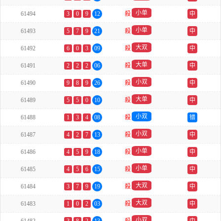
小单
61494
3
0
9
12
殺
中
小单
61493
5
7
9
21
殺
中
大双
61492
6
0
3
09
殺
中
大单
61491
2
2
2
06
殺
中
小双
61490
9
8
9
26
殺
中
大单
61489
5
5
0
10
殺
中
小双
61488
1
3
4
08
殺
错
小双
61487
4
2
7
13
殺
中
小单
61486
4
5
9
18
殺
中
小单
61485
4
5
6
15
殺
中
大双
61484
3
7
9
19
殺
中
大双
61483
1
0
2
03
殺
中
小双