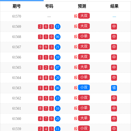
期号
号码
预测
结果
大双
61570
---
殺
---
大双
61569
2
6
3
11
殺
中
小单
61568
5
1
0
06
殺
中
大双
61567
9
9
3
21
殺
中
大双
61566
1
1
8
10
殺
中
大单
61565
1
2
4
07
殺
中
小单
61564
4
8
8
20
殺
中
小双
61563
1
4
1
06
殺
错
小双
61562
8
5
0
13
殺
中
小单
61561
8
7
1
16
殺
中
大单
61560
4
7
9
20
殺
中
小双
61559
2
4
5
11
殺
中