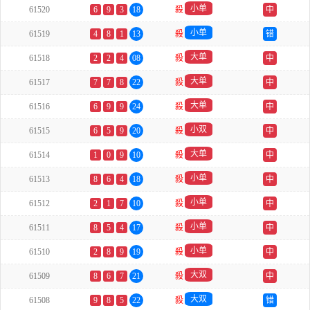
小单
61520
6
9
3
18
殺
中
小单
61519
4
8
1
13
殺
错
大单
61518
2
2
4
08
殺
中
大单
61517
7
7
8
22
殺
中
大单
61516
6
9
9
24
殺
中
小双
61515
6
5
9
20
殺
中
大单
61514
1
0
9
10
殺
中
小单
61513
8
6
4
18
殺
中
小单
61512
2
1
7
10
殺
中
小单
61511
8
5
4
17
殺
中
小单
61510
2
8
9
19
殺
中
大双
61509
8
6
7
21
殺
中
大双
61508
9
8
5
22
殺
错