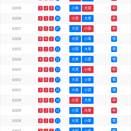
62039
3
4
9
16
小单
大双
中
62038
2
5
1
08
小双
大单
中
62037
5
2
0
07
大双
小单
中
62036
8
0
2
10
大双
小单
错
62035
2
1
8
11
小双
大单
错
62034
4
9
9
22
大单
小双
错
62033
6
6
1
13
大双
小单
中
62032
7
9
1
17
大双
小单
错
62031
4
3
9
16
大单
小双
错
62030
8
0
2
10
小双
大单
中
62029
3
3
9
15
小双
大单
中
62028
9
2
1
12
大双
小单
错