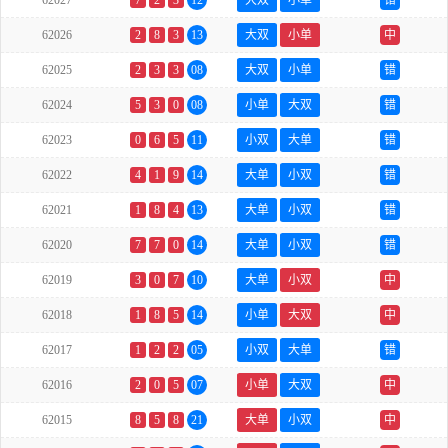
62027
7
2
3
12
大双
小单
错
62026
2
8
3
13
大双
小单
中
62025
2
3
3
08
大双
小单
错
62024
5
3
0
08
小单
大双
错
62023
0
6
5
11
小双
大单
错
62022
4
1
9
14
大单
小双
错
62021
1
8
4
13
大单
小双
错
62020
7
7
0
14
大单
小双
错
62019
3
0
7
10
大单
小双
中
62018
1
8
5
14
小单
大双
中
62017
1
2
2
05
小双
大单
错
62016
2
0
5
07
小单
大双
中
62015
8
5
8
21
大单
小双
中