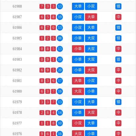
61988
7
3
3
13
大单
小双
错
61987
6
5
8
19
小双
大单
中
61986
6
7
0
13
小双
大单
错
61985
1
2
5
08
小单
大双
错
61984
0
8
5
13
小单
大双
中
61983
0
9
1
10
小单
大双
错
61982
6
9
5
20
小单
大双
中
61981
8
3
6
17
大单
小双
中
61980
6
3
7
16
大双
小单
中
61979
3
3
7
13
小双
大单
错
61978
2
8
4
14
小单
大双
中
61977
1
1
8
10
小双
大单
中
61976
9
6
1
16
大双
小单
中