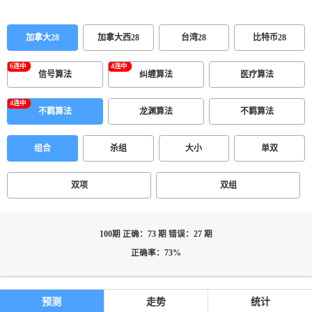
加拿大28
加拿大西28
台湾28
比特币28
信号算法
纠缠算法
医疗算法
不羁算法
龙渊算法
不羁算法
组合
杀组
大小
单双
双项
双组
100期 正确：73 期 错误：27 期
正确率：73%
预测
走势
统计