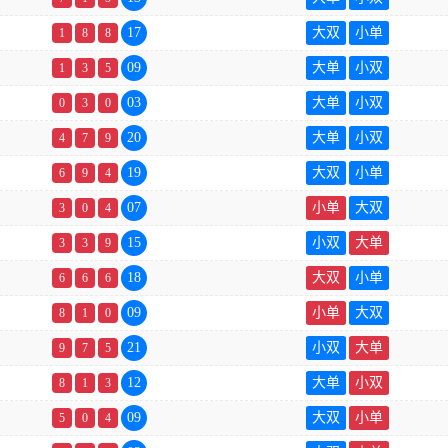
17
大双
小单
1
8
8
09
大单
小双
1
3
5
03
大单
小双
0
3
0
20
大单
小双
4
7
9
19
大双
小单
6
9
4
07
小单
大双
3
0
4
15
小双
大单
3
3
9
18
大双
小单
6
6
6
09
小单
大双
8
1
0
21
小双
大单
9
7
5
12
大单
小双
8
1
3
09
大双
小单
5
0
4