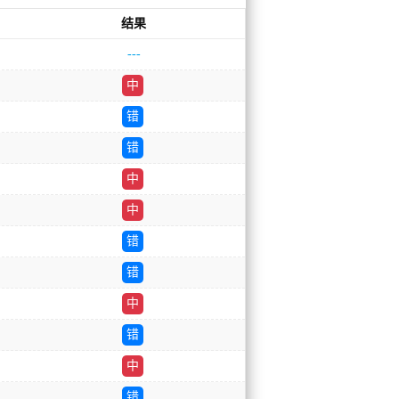
结果
---
中
错
错
中
中
错
错
中
错
中
错