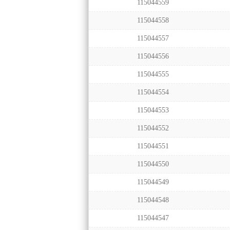
115044559
115044558
115044557
115044556
115044555
115044554
115044553
115044552
115044551
115044550
115044549
115044548
115044547