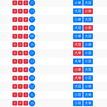
17
小单
大双
6
6
5
13
大双
小单
4
9
0
17
小单
大双
2
7
8
11
大双
小单
4
3
4
08
小单
大双
3
2
3
16
大双
小单
6
2
8
21
大单
小双
8
4
9
13
大单
小双
4
2
7
11
小单
大双
8
3
0
19
大单
小双
8
7
4
12
大双
小单
0
5
7
11
小双
大单
1
7
3
20
小双
大单
5
8
7