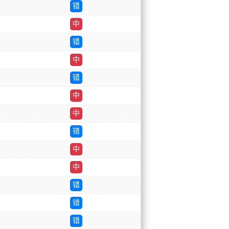
错
中
错
中
错
中
中
错
中
中
错
错
错