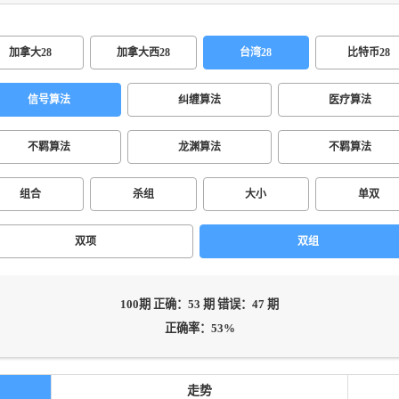
加拿大28
加拿大西28
台湾28
比特币28
信号算法
纠缠算法
医疗算法
不羁算法
龙渊算法
不羁算法
组合
杀组
大小
单双
双项
双组
100期 正确：53 期 错误：47 期
正确率：53%
走势