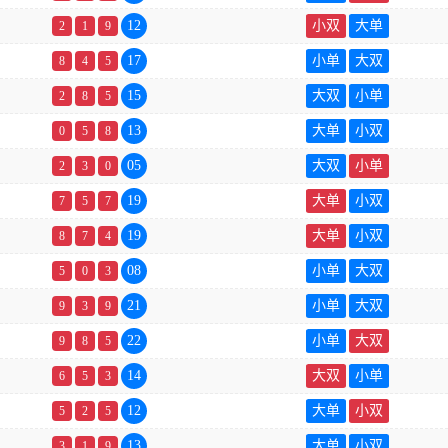
12
小双
大单
2
1
9
17
小单
大双
8
4
5
15
大双
小单
2
8
5
13
大单
小双
0
5
8
05
大双
小单
2
3
0
19
大单
小双
7
5
7
19
大单
小双
8
7
4
08
小单
大双
5
0
3
21
小单
大双
9
3
9
22
小单
大双
9
8
5
14
大双
小单
6
5
3
12
大单
小双
5
2
5
13
大单
小双
3
1
9