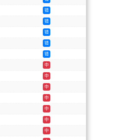
错
错
错
错
错
中
中
中
中
中
中
中