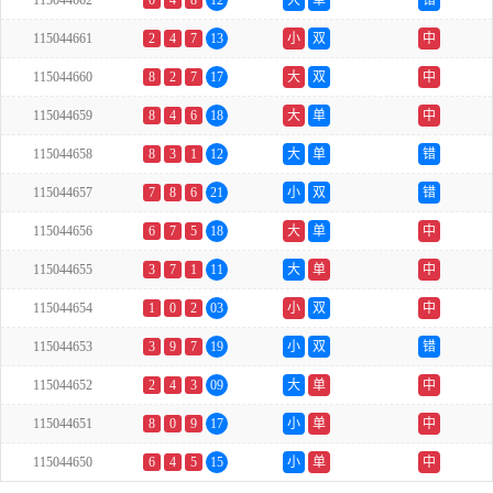
115044662
0
4
8
12
大
单
错
115044661
2
4
7
13
小
双
中
115044660
8
2
7
17
大
双
中
115044659
8
4
6
18
大
单
中
115044658
8
3
1
12
大
单
错
115044657
7
8
6
21
小
双
错
115044656
6
7
5
18
大
单
中
115044655
3
7
1
11
大
单
中
115044654
1
0
2
03
小
双
中
115044653
3
9
7
19
小
双
错
115044652
2
4
3
09
大
单
中
115044651
8
0
9
17
小
单
中
115044650
6
4
5
15
小
单
中