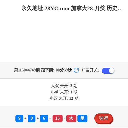
永久地址-28YC.com 加拿大28-开奖|历史结果|加拿大28刮奖预测|加拿大结果咪牌查询|加拿大PC历史走势|加拿大PC28大神预测
第
115044749
期 距下期:
00
分
39
秒
广告开关：
大双
未开:
3
期
小单
未开:
1
期
小双
未开:
12
期
9
0
6
15
大
单
咪牌
+
+
=
-