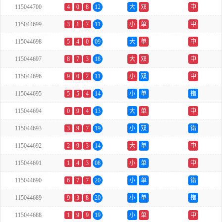
115044700
4
0
8
12
大
双
中
115044699
3
1
7
11
小
单
中
115044698
5
4
0
09
大
单
中
115044697
8
7
3
18
大
双
中
115044696
9
0
2
11
小
双
中
115044695
5
5
4
14
小
单
错
115044694
0
9
4
13
大
单
中
115044693
3
9
7
19
小
双
错
115044692
2
9
3
14
大
单
中
115044691
1
4
3
08
小
单
中
115044690
6
7
7
20
小
单
错
115044689
9
3
8
20
小
单
错
115044688
1
9
9
19
小
单
中