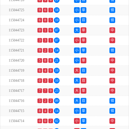
115044726
8
9
4
21
小
双
错
115044725
9
6
3
18
小
单
错
115044724
6
8
5
19
小
双
错
115044723
0
1
6
07
大
单
中
115044722
3
3
1
07
小
单
中
115044721
9
2
3
14
小
单
错
115044720
5
8
8
21
小
单
中
115044719
6
4
9
19
大
双
中
115044718
0
3
7
10
大
双
中
115044717
7
7
9
23
大
单
中
115044716
5
2
2
09
大
双
错
115044715
8
4
2
14
小
单
错
115044714
0
0
2
02
小
单
中