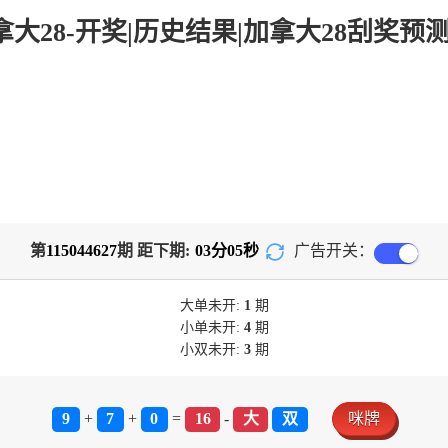
第
115044627
期 距下期:
03
分
04
秒
广告开关：
大单
未开:
1
期
小单
未开:
4
期
小双
未开:
3
期
9
+
7
+
0
=
16
-
大
双
咪牌