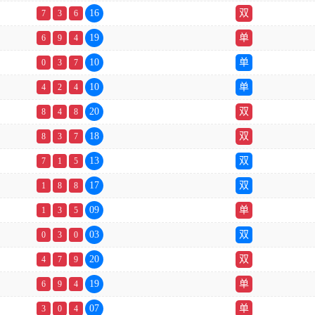
16
双
7
3
6
19
单
6
9
4
10
单
0
3
7
10
单
4
2
4
20
双
8
4
8
18
双
8
3
7
13
双
7
1
5
17
双
1
8
8
09
单
1
3
5
03
双
0
3
0
20
双
4
7
9
19
单
6
9
4
07
单
3
0
4