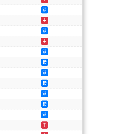
错
中
错
中
错
错
错
错
错
错
错
中