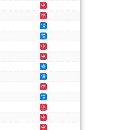
中
中
错
错
中
中
错
错
中
错
中
中
中