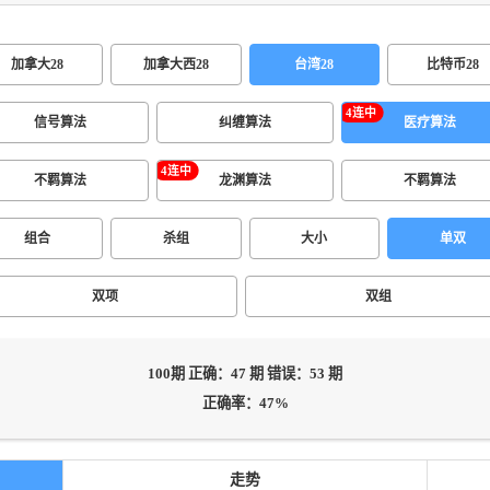
加拿大28
加拿大西28
台湾28
比特币28
信号算法
纠缠算法
医疗算法
不羁算法
龙渊算法
不羁算法
组合
杀组
大小
单双
双项
双组
100期 正确：47 期 错误：53 期
正确率：47%
走势