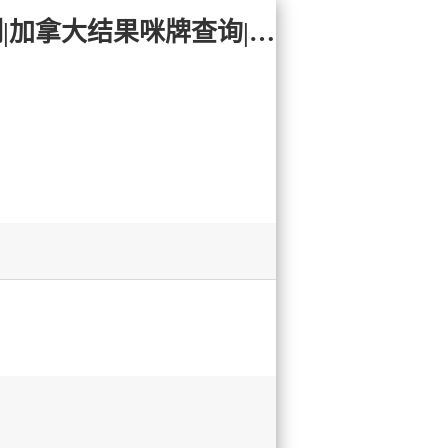
永久地址-28YC.com 加拿大28-开奖|历史结果|加拿大28刮奖预测|加拿大结果咪牌查询|加拿大PC历史走势|加拿大PC28大神预测