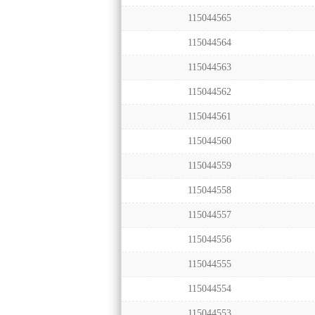
115044565
115044564
115044563
115044562
115044561
115044560
115044559
115044558
115044557
115044556
115044555
115044554
115044553