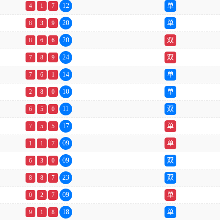
12
单
4
1
7
20
单
8
3
9
20
双
8
6
6
24
双
7
8
9
14
单
7
6
1
10
单
2
8
0
11
双
6
5
0
17
单
7
5
5
09
单
1
1
7
09
双
6
3
0
23
双
8
8
7
09
单
0
2
7
18
单
9
1
8