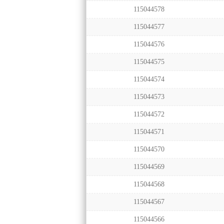
115044578
115044577
115044576
115044575
115044574
115044573
115044572
115044571
115044570
115044569
115044568
115044567
115044566