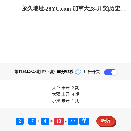
永久地址-28YC.com 加拿大28-开奖|历史结果|加拿大28刮奖预测|加拿大结果咪牌查询|加拿大PC历史走势|加拿大PC28大神预测
第
115044648
期 距下期:
00
分
53
秒
广告开关：
大单
未开:
2
期
大双
未开:
4
期
小双
未开:
1
期
2
7
4
13
小
单
咪牌
+
+
=
-