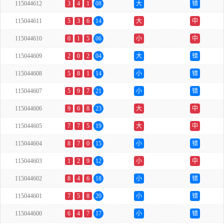
115044612
3
4
1
08
大
错
115044611
5
3
6
14
大
中
115044610
0
1
5
06
小
中
115044609
2
0
2
04
大
错
115044608
5
8
1
14
小
错
115044607
5
9
7
21
小
错
115044606
9
6
8
23
大
中
115044605
7
7
5
19
大
中
115044604
8
7
0
15
小
错
115044603
1
2
9
12
小
中
115044602
8
4
6
18
小
错
115044601
7
5
8
20
小
错
115044600
6
4
7
17
小
错