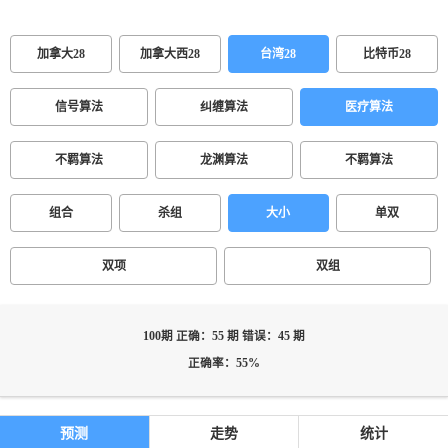
加拿大28
加拿大西28
台湾28
比特币28
信号算法
纠缠算法
医疗算法
不羁算法
龙渊算法
不羁算法
组合
杀组
大小
单双
双项
双组
100期 正确：55 期 错误：45 期
正确率：55%
预测
走势
统计