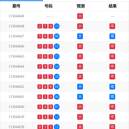
期号
号码
预测
结果
115044649
---
小
---
双
115044648
2
7
4
13
小
中
115044647
5
0
3
08
大
错
115044646
3
9
3
15
大
中
115044645
3
9
3
15
大
中
115044644
2
4
8
14
大
中
115044643
7
6
5
18
大
中
115044642
0
4
0
04
大
错
115044641
0
2
4
06
大
错
115044640
3
4
0
07
小
中
115044639
1
4
7
12
小
中
115044638
9
5
1
15
大
中